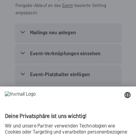
Freigabe-Ablauf an das
Event
-basierte Setting
angepasst:
Mailings neu anlegen
Event-Verknüpfungen einsehen
Event-Platzhalter einfügen
Freemarker-Syntax einfügen
Zielgruppen einfügen