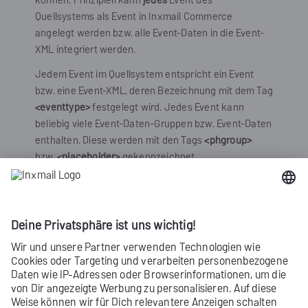
Quellsystems als Event in
Inxmail Commerce
angelegt werden bzw. alle Event-Daten in die Event-
XML integriert werden.
Jedem Event im Quellsystem entspricht ein Event
bzw. eine Event-XML, deren Bezeichnung mit dem Tag
<eventtype>
festgelegt wird. Jedes Event kann
beliebig viele Event-Daten-Gruppen bzw. Event-Daten
enthalten. Diese werden mit den Tags
<phgroup>
bzw.
<placeholder>
gekennzeichnet.
Die folgende Grafik illustriert das Zusammenspiel von
Quellsystem und
Inxmail Commerce
.