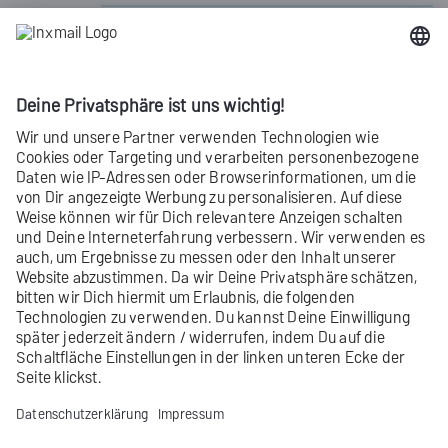
Belegen Sie die Felder mit den gewünschten
Werten. Weitere Informationen finden Sie
unter
Mailing-Einstellungen
.
Klicken Sie auf
Mailing anlegen
.
Sie gelangen in den
Mail Builder
.
Sie haben ein neues Mailing mit
dem
Mail Builder
angelegt.