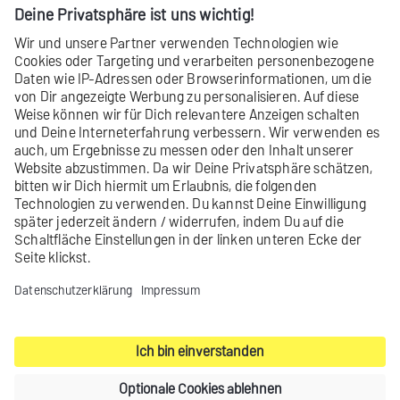
Inxmail Commerce
automatisch erstellt und
aktualisiert. Du kannst die Blockliste über die
Inxmail
Commerce API
einsehen und bearbeiten.
Kontakt
Produktarchiv
Impressum
Datenschutz-Einstellungen