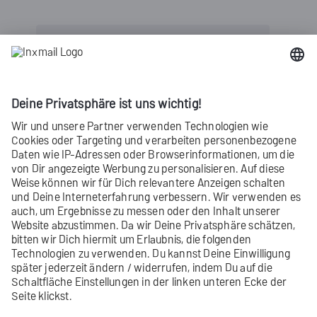
Inxmail Professional:
2 Nutzungsmöglichkeiten
Je nachdem, welchen Vertrag Du hast,
nutzt Du Inxmail Professional auf
unterschiedliche Art.
Erfahre mehr
Nicht gefunden, was Du gesucht hast?
Gib uns
Feedback
.