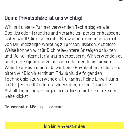
2 Nutzungsmöglichkeiten
Je nachdem, welchen Vertrag Du hast,
nutzt Du Inxmail Professional auf
unterschiedliche Art.
Erfahre mehr
Nicht gefunden, was Du gesucht hast?
Gib uns
Feedback
.
Kontakt
Impressum
Datenschutz-Einstellungen