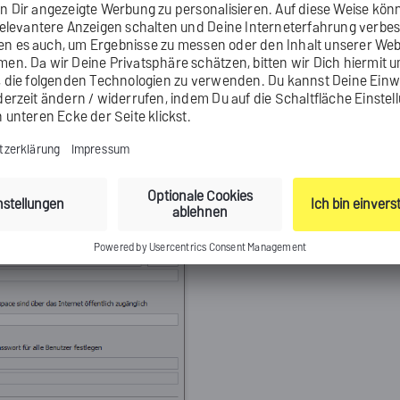
fenster
Webspace neu einrichten
zu öffnen, klicken Sie im Reiter
(
 > Agent
Dateien & Webseiten
> Reiter
Webspaces
auf die Schaltfl
 hinzufügen
).
ter wird angezeigt.