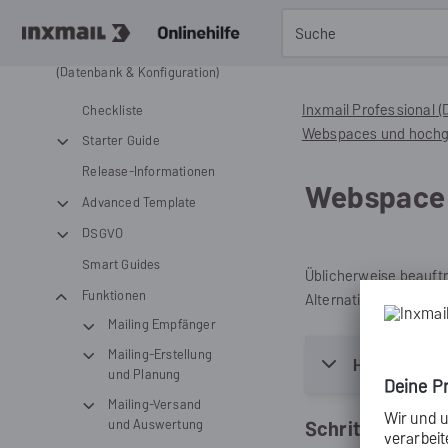
Account-Verwaltung
Inxmail Professional
(Datenbank & Konfiguration)
Inxmail Professional 
Checkliste
Webspaces und hochg
Starter Guide
Release-Informationen
Webspace 
Advanced Template
DSGVO
Smart Guides
Üblicherweise beauftr
Funktionen
Alternativ können Sie
Mailing Empfänger
Mailing-Erstellung
Hintergründ
und Planung
Mailing-Versand
Schritt für Schri
und Auswertung