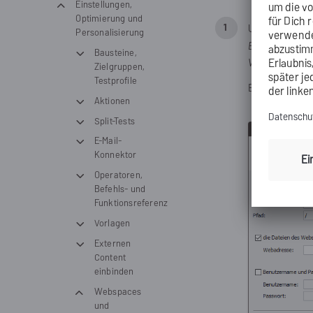
Einstellungen,
Optimierung und
Um das Dialog
Personalisierung
Einstellungen
)
Bausteine,
Webspace neu
Zielgruppen,
Testprofile
Ein Dialogfens
Aktionen
Split-Tests
E-Mail-
Konnektor
Operatoren,
Befehls- und
Funktionsreferenz
Vorlagen
Externen
Content
einbinden
Webspaces
und