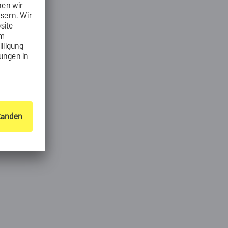
Globale
äche
(