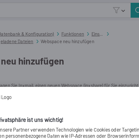
Zu Hauptinhalt springen
(Datenbank & Konfiguration)
>
Funktionen
>
Einstellungen, Optimierung und Personalisierung
>
eladene Dateien
>
Webspace neu hinzufügen
neu hinzufügen
agen Sie Inxmail, einen neuen Webspace (inxshare) für Sie einzuricht
 auch einen eigenen Webspace in Inxmail Professional verwenden.
e zum Einrichten von eigenen Webspaces
tt