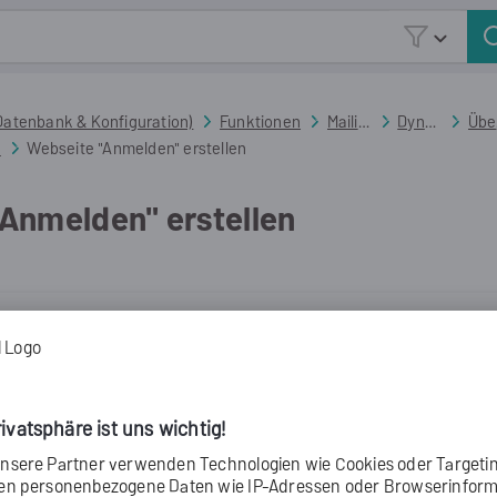
Zu Hauptinhalt springen
(Datenbank & Konfiguration)
>
Funktionen
>
Mailing Empfänger
>
Dynamische Webseiten mit Inxmail Professional erstellen
>
Üb
"
>
Webseite "Anmelden" erstellen
Anmelden" erstellen
pitels
 für den Empfänger
e - Webseite "Anmeldung" erstellen
ldung" anlegen