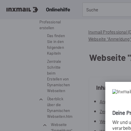
Dynamische
Webseiten mit
Inxmail
Professional
erstellen
Inxmail Professional 
Das finden
Webseite "Anmeldung
Sie in den
folgenden
Kapiteln
Webseite "
Zentrale
Schritte
beim
Erstellen von
Dynamischen
Inhalt des Ka
Webseiten
Überblick
Anmeldeprozess
über die
Dynamischen
Zentrale Schritt
Webseiten.htm
Webseite "Anme
Webseite
"Anmeldung"