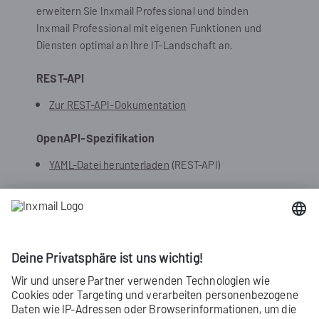
erweitern Sie
Inxmail Professional
und binden
Inxmail Professional
mit eigenen Funktionen und
Diensten optimal an Ihre IT-Landschaft an.
REST-API
Zur REST-API-Dokumentation
OpenAPI-Spezifikation
YAML-Datei herunterladen
(REST-API)
RPC-API (deprecated)
Deprecated:
Die RPC-API wird nicht mehr
weiterentwickelt und bald nicht mehr
unterstützt. Wir empfehlen Ihnen,
keine
Integrationen mehr auf Basis der RPC-API
zu entwickeln. Stellen Sie stattdessen