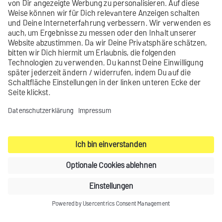
mithilfe unseres
Leitfadens
auf REST-API
um.
Zur RPC API Dokumentation für .Net
Zur RPC API Dokumentation für Java
Zur RPC API Dokumentation für PHP
Kontakt
Produktarchiv
Impressum
Datenschutz-Einstellungen