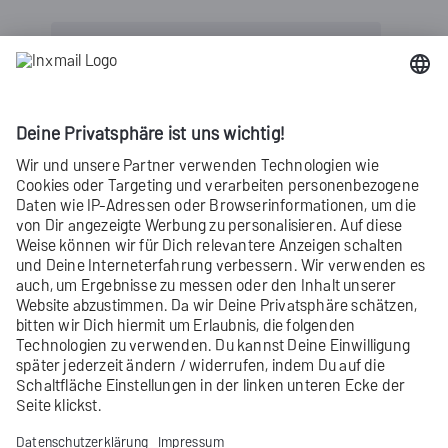
Inxmail Professional:
2 Nutzungsmöglichkeiten
Je nachdem, welchen Vertrag Du hast,
nutzt Du Inxmail Professional auf
unterschiedliche Art.
Erfahre mehr
Nicht gefunden, was Du gesucht hast?
Gib uns
Feedback
.